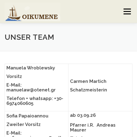
Skip
to
Menu
content
AKTUELLES
VERANSTALTUNGEN
UNSER TEAM
GEMEINDEBRIEF
VORSTAND UND TEAM
Manuela Wroblewsky
Vorsitz
VERHALTENSKODEX
GALERIE
KONTAKT
Carmen Martich
E-Mail:
manuelaw@otenet.gr
Schatzmeisterin
Telefon + whatsapp: +30-
6974060605
ab 03.09.26
Sofia Papaioannou
Zweiter Vorsitz
Pfarrer i.R. Andreas
Maurer
E-Mail: