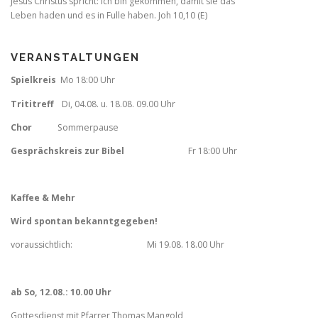
Jesus Christus spricht: Ich bin gekommen, damit sie das
Leben haden und es in Fulle haben. Joh 10,10 (E)
VERANSTALTUNGEN
Spielkreis
Mo 18:00 Uhr
Trititreff
Di, 04.08. u. 18.08. 09.00 Uhr
Chor
Sommerpause
Gesprächskreis zur Bibel
Fr
18:00 Uhr
Kaffee & Mehr
Wird spontan bekanntgegeben!
voraussichtlich: Mi 19.08. 18.00 Uhr
ab So, 12.08.: 10.00 Uhr
Gottesdienst mit Pfarrer Thomas Mangold