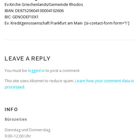
Ev.Kirche Griechenlands/Gemeinde Rhodos
IBAN: DE87520604100004102606
BIC: GENODEF1EK1
Ev. Kreditgenossenschaft Frankfurt am Main [si-contact-form form=’1′]
LEAVE A REPLY
You must be
logged in
to post a comment.
This site uses Akismet to reduce spam.
Learn how your comment data is
processed.
INFO
Bürozeiten
Dienstag und Donnerstag
9:00–12:00 Uhr