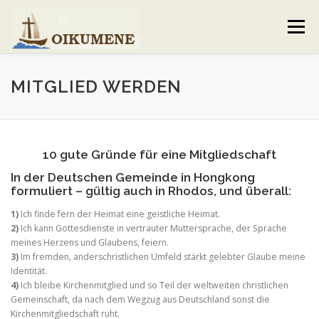
Skip
to
Menu
content
AKTUELLES
VERANSTALTUNGEN
MITGLIED WERDEN
GEMEINDEBRIEF
VORSTAND UND TEAM
10 gute Gründe für eine Mitgliedschaft
In der Deutschen Gemeinde in Hongkong
VERHALTENSKODEX
GALERIE
KONTAKT
formuliert – gültig auch in Rhodos, und überall:
1)
Ich finde fern der Heimat eine geistliche Heimat.
2)
Ich kann Gottesdienste in vertrauter Muttersprache, der Sprache
meines Herzens und Glaubens, feiern.
3)
Im fremden, anderschristlichen Umfeld stärkt gelebter Glaube meine
Identität.
4)
Ich bleibe Kirchenmitglied und so Teil der weltweiten christlichen
Gemeinschaft, da nach dem Wegzug aus Deutschland sonst die
Kirchenmitgliedschaft ruht.