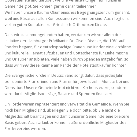
Gottesdienste und darüber, welche Veranstaltungen es in unserer
Gemeinde gibt. Sie können gerne daran teilnehmen.
Wir haben unsere Räume Ökumenisches Begegnungszentrum genannt,
weil uns Gäste aus allen Konfessionen willkommen sind. Auch liegt uns
viel an guten Kontakten zur Griechisch-Orthodoxen Kirche.
Dass wir zusammengefunden haben, verdanken wir vor allem der
Initiative der Hamburger Prädikantin Dr. Gisela Bischke, die 1981 auf
Rhodos begann, für deutschsprachige Frauen und Kinder eine kirchliche
und kulturelle Heimat aufzubauen und Gottesdienste für Einheimische
und Urlauber anzubieten. Viele haben durch Spenden mitgeholfen, so
dass wir 1993 diese Räume am Rande der Hotelstadt kaufen konnten.
Die Evangelische Kirche in Deutschland sorgt dafur, dass jedes Jahr
pensionierte Pfarrerinnen und Pfarrer für jeweils zehn Monate bei uns
Dienst tun. Unsere Gemeinde lebt nicht von Kirchensteuern, sondern
wird durch Mitgliedsbeiträge, Basare und Spenden finanziert.
Ein Förderverein repräsentiert und verwaltet die Gemeinde. Wenn Sie
noch kein Mitglied sind, überlegen Sie doch bitte, ob Sie nicht die
Mitgliedschaft beantragen und damit unserer Gemeinde eine breitere
Basis geben. Auch Urlauber konnen außerordentliche Mitglieder des
Fördervereins werden.