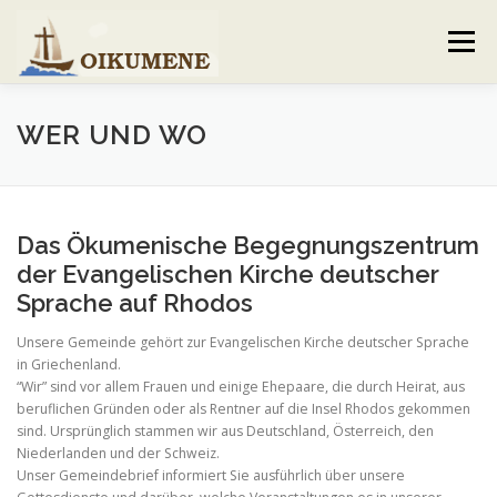
Skip
to
Menu
content
AKTUELLES
VERANSTALTUNGEN
WER UND WO
GEMEINDEBRIEF
VORSTAND UND TEAM
Das Ökumenische Begegnungszentrum
der Evangelischen Kirche deutscher
VERHALTENSKODEX
GALERIE
KONTAKT
Sprache auf Rhodos
Unsere Gemeinde gehört zur Evangelischen Kirche deutscher Sprache
in Griechenland.
“Wir” sind vor allem Frauen und einige Ehepaare, die durch Heirat, aus
beruflichen Gründen oder als Rentner auf die Insel Rhodos gekommen
sind. Ursprünglich stammen wir aus Deutschland, Österreich, den
Niederlanden und der Schweiz.
Unser Gemeindebrief informiert Sie ausführlich über unsere