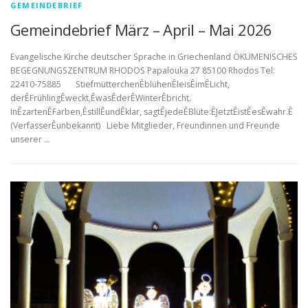
GEMEINDEBRIEF
Gemeindebrief März – April – Mai 2026
Evangelische Kirche deutscher Sprache in Griechenland ÖKUMENISCHES
BEGEGNUNGSZENTRUM RHODOS Papalouka 27 85100 Rhodos Tel:
22410-75885 StiefmütterchenÊblühenÊleisÊimÊLicht,
derÊFrühlingÊweckt,ÊwasÊderÊWinterÊbricht.
InÊzartenÊFarben,ÊstillÊundÊklar, sagtÊjedeÊBlüte:ÊJetztÊistÊesÊwahr.Ê
(VerfasserÊunbekannt) Liebe Mitglieder, Freundinnen und Freunde
unserer …