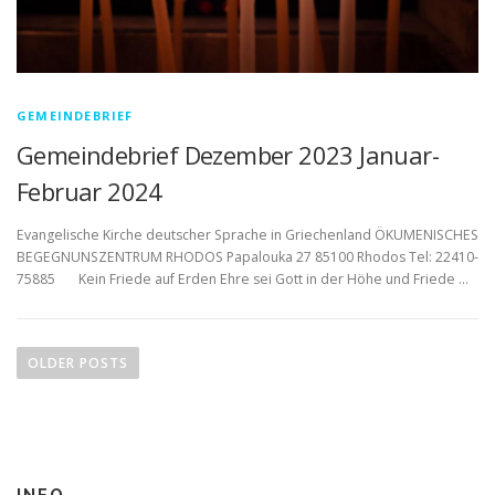
GEMEINDEBRIEF
Gemeindebrief Dezember 2023 Januar-
Februar 2024
Evangelische Kirche deutscher Sprache in Griechenland ÖKUMENISCHES
BEGEGNUNSZENTRUM RHODOS Papalouka 27 85100 Rhodos Tel: 22410-
75885 Kein Friede auf Erden Ehre sei Gott in der Höhe und Friede …
P
o
OLDER POSTS
s
t
s
n