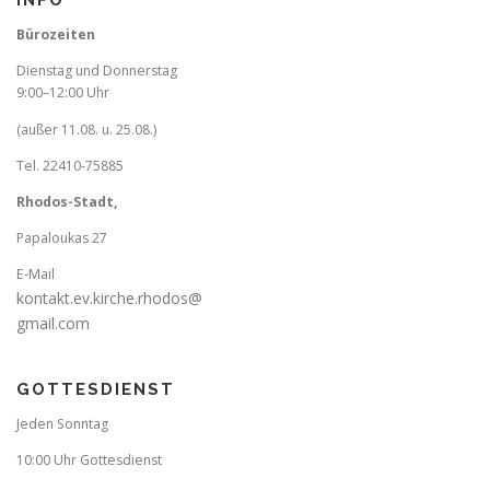
INFO
a
v
Bürozeiten
i
Dienstag und Donnerstag
g
9:00–12:00 Uhr
a
(außer 11.08. u. 25.08.)
t
Tel. 22410-75885
i
Rhodos-Stadt,
o
n
Papaloukas 27
E-Mail
kontakt.ev.kirche.rhodos@
gmail.com
GOTTESDIENST
Jeden Sonntag
10:00 Uhr Gottesdienst