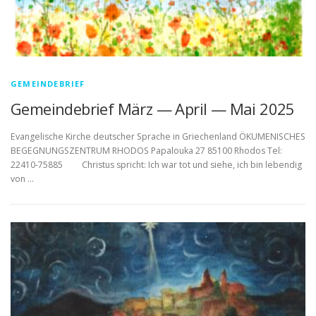
GEMEINDEBRIEF
Gemeindebrief März — April — Mai 2025
Evangelische Kirche deutscher Sprache in Griechenland ÖKUMENISCHES
BEGEGNUNGSZENTRUM RHODOS Papalouka 27 85100 Rhodos Tel:
22410-75885 Christus spricht: Ich war tot und siehe, ich bin lebendig
von …