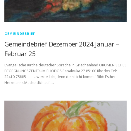
GEMEINDEBRIEF
Gemeindebrief Dezember 2024 Januar –
Februar 25
Evangelische Kirche deutscher Sprache in Griechenland ÖKUMENISCHES
BEGEGNUNGSZENTRUM RHODOS Papalouka 27 85100 Rhodos Tel:
22410-75885 …werde licht,denn dein Licht kommt“ Bild: Esther
Herrmanns Mache dich auf, …