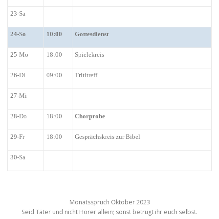
23-Sa
24-So
10:00
Gottesdienst
25-Mo
18:00
Spielekreis
26-Di
09:00
Trititreff
27-Mi
28-Do
18:00
Chorprobe
29-Fr
18:00
Gesprächskreis zur Bibel
30-Sa
Monatsspruch Oktober 2023
Seid Täter und nicht Hörer allein; sonst betrügt ihr euch selbst.