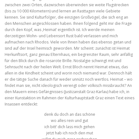
zwischen zwei Orten, dazwischen überwinden sie weite Flugstrecken
(bis zu 10 000 Kilometern) und lernen an Rasttagen viele Gebiete
kennen. Sie sind Kulturfolger, die einzigen Großvögel, die sich eng an
den Menschen angeschlossen haben. Ihnen folgend geht mir die Frage
durch den Kopf, was ‚Heimat‘ eigentlich ist. Ich werde meinen
derzeitigen Wohn- und Lebensort Rust bald verlassen und mich
aufmachen nach Rhodos. Viele von Ihnen haben das ebenso getan und
sind auf der Insel heimisch geworden. Mir scheint: zunächst ist Heimat
Herkunftsort, ganz genau Elternhaus, ein begrenzter Raum, sehr anfällig
für den Blick durch die rosarote Brille. Nostalgie schwingt mit und
Sehnsucht nach der heilen Welt. Ernst Bloch nennt Heimat etwas‚ das
allen in die Kindheit scheint und worin noch niemand war. Dennoch hält
er die tätige Suche danach für weder unnütz noch wertlos. Heimat – wo
findet man sie, nicht ideologisch verengt oder völkisch missbraucht? An
den Mauern eines Gefängnisses (Justizanstalt Graz-Karlau) habe ich, in
einer Kunstaktion im Rahmen der Kulturhauptstadt Graz einen Text eines
Insassen entdeckt:
denk du doch an das schöne
wo alles rein und gut
ich bitt’ dich lass mich gehen
jetzt hab ich noch den mut