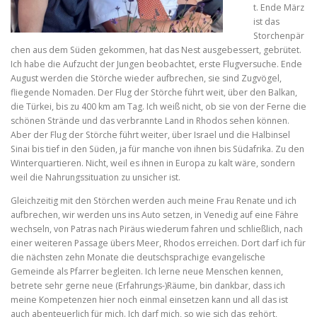
t. Ende März
ist das
Storchenpär
chen aus dem Süden gekommen, hat das Nest ausgebessert, gebrütet.
Ich habe die Aufzucht der Jungen beobachtet, erste Flugversuche. Ende
August werden die Störche wieder aufbrechen, sie sind Zugvögel,
fliegende Nomaden. Der Flug der Störche führt weit, über den Balkan,
die Türkei, bis zu 400 km am Tag. Ich weiß nicht, ob sie von der Ferne die
schönen Strände und das verbrannte Land in Rhodos sehen können.
Aber der Flug der Störche führt weiter, über Israel und die Halbinsel
Sinai bis tief in den Süden, ja für manche von ihnen bis Südafrika. Zu den
Winterquartieren. Nicht, weil es ihnen in Europa zu kalt wäre, sondern
weil die Nahrungssituation zu unsicher ist.
Gleichzeitig mit den Störchen werden auch meine Frau Renate und ich
aufbrechen, wir werden uns ins Auto setzen, in Venedig auf eine Fähre
wechseln, von Patras nach Piräus wiederum fahren und schließlich, nach
einer weiteren Passage übers Meer, Rhodos erreichen. Dort darf ich für
die nächsten zehn Monate die deutschsprachige evangelische
Gemeinde als Pfarrer begleiten. Ich lerne neue Menschen kennen,
betrete sehr gerne neue (Erfahrungs-)Räume, bin dankbar, dass ich
meine Kompetenzen hier noch einmal einsetzen kann und all das ist
auch abenteuerlich für mich. Ich darf mich, so wie sich das gehört,