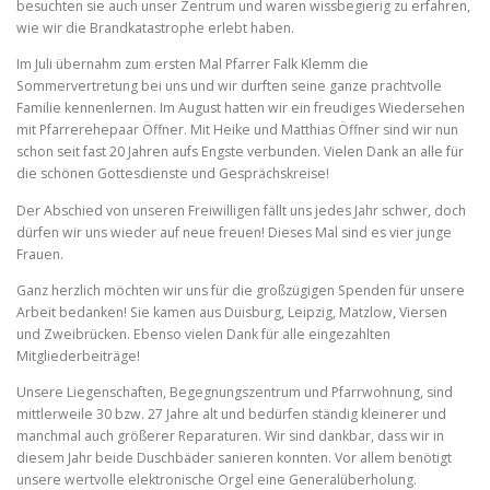
besuchten sie auch unser Zentrum und waren wissbegierig zu erfahren,
wie wir die Brandkatastrophe erlebt haben.
Im Juli übernahm zum ersten Mal Pfarrer Falk Klemm die
Sommervertretung bei uns und wir durften seine ganze prachtvolle
Familie kennenlernen. Im August hatten wir ein freudiges Wiedersehen
mit Pfarrerehepaar Öffner. Mit Heike und Matthias Öffner sind wir nun
schon seit fast 20 Jahren aufs Engste verbunden. Vielen Dank an alle für
die schönen Gottesdienste und Gesprächskreise!
Der Abschied von unseren Freiwilligen fällt uns jedes Jahr schwer, doch
dürfen wir uns wieder auf neue freuen! Dieses Mal sind es vier junge
Frauen.
Ganz herzlich möchten wir uns für die großzügigen Spenden für unsere
Arbeit bedanken! Sie kamen aus Duisburg, Leipzig, Matzlow, Viersen
und Zweibrücken. Ebenso vielen Dank für alle eingezahlten
Mitgliederbeiträge!
Unsere Liegenschaften, Begegnungszentrum und Pfarrwohnung, sind
mittlerweile 30 bzw. 27 Jahre alt und bedürfen ständig kleinerer und
manchmal auch größerer Reparaturen. Wir sind dankbar, dass wir in
diesem Jahr beide Duschbäder sanieren konnten. Vor allem benötigt
unsere wertvolle elektronische Orgel eine Generalüberholung.