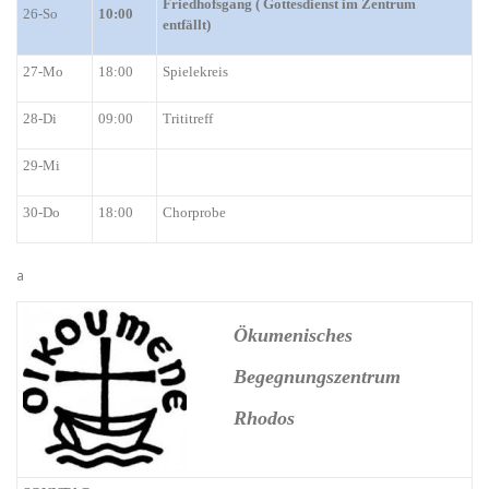
Friedhofsgang ( Gottesdienst im Zentrum
26-So
10:00
entfällt)
2
7-Mo
18:00
Spielekreis
28-Di
09:00
Trititreff
29-Mi
30-Do
18:00
Chorprobe
a
Ökumenisches
Begegnungszentrum
Rhodos