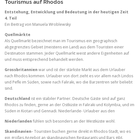
Tourismus auf Rhodos
Entstehung, Entwicklung und Bedeutung in der heutigen Zeit
4. Teil
Ein Beitrag von Manuela Wroblewsky
Quellmärkte
Als Quellmarkt bezeichnet man im Tourismus ein geographisch
abgegrenztes Gebiet (meistens ein Land) aus dem Touristen einer
Destination stammen. Jeder Quellmarkt weist andere Eigenheiten auf
und muss entsprechend behandelt werden.
Grossbritannien
war und ist der stärkste Markt aus dem Urlauber
nach Rhodos kommen. Urlauber von dort zieht es vor allem nach Lindos
und Pefki im Süden, sowie nach Faliraki, wo die Barzentren sehr beliebt
sind.
Deutschland
ist ein stabiler Partner. Deutsche Gäste sind auf ganz
Rhodos zu finden, gerne an der Ostküste in Faliraki und Kolymbia, und im
Süden in Kiotari und Gennadi. Niederlande- Urlauber aus den
Niederlanden
fühlen sich besonders an der Westküste wohl.
Skandinavien
– Touristen buchen gerne direkt in Rhodos-Stadt, wo es
ein großes Angebot an skandinavischen Restaurants und Bars gibt.