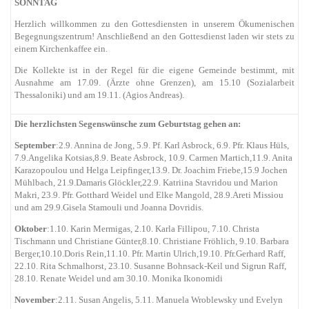
SONNTAG
Herzlich willkommen zu den Gottesdiensten in unserem Ökumenischen
Begegnungszentrum! Anschließend an den Gottesdienst laden wir stets zu
einem Kirchenkaffee ein.
Die Kollekte ist in der Regel für die eigene Gemeinde bestimmt, mit
Ausnahme am 17.09. (Ärzte ohne Grenzen), am 15.10 (Sozialarbeit
Thessaloniki) und am 19.11. (Agios Andreas).
Die herzlichsten Segenswünsche zum Geburtstag gehen an:
September
:2.9. Annina de Jong, 5.9. Pf. Karl Asbrock, 6.9. Pfr. Klaus Hüls,
7.9.Angelika Kotsias,8.9. Beate Asbrock, 10.9. Carmen Martich,11.9. Anita
Karazopoulou und Helga Leipfinger,13.9. Dr. Joachim Friebe,15.9 Jochen
Mühlbach, 21.9.Damaris Glöckler,22.9. Katriina Stavridou und Marion
Makri, 23.9. Pfr. Gotthard Weidel und Elke Mangold, 28.9.Areti Missiou
und am 29.9.Gisela Stamouli und Joanna Dovridis.
Oktober
:1.10. Karin Mermigas, 2.10. Karla Fillipou, 7.10. Christa
Tischmann und Christiane Günter,8.10. Christiane Fröhlich, 9.10. Barbara
Berger,10.10.Doris Rein,11.10. Pfr. Martin Ulrich,19.10. Pfr.Gerhard Raff,
22.10. Rita Schmalhorst, 23.10. Susanne Bohnsack-Keil und Sigrun Raff,
28.10. Renate Weidel und am 30.10. Monika Ikonomidi
November
:2.11. Susan Angelis, 5.11. Manuela Wroblewsky und Evelyn