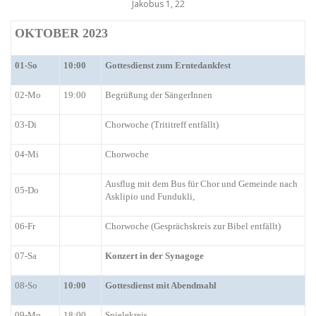
Jakobus 1, 22
OKTOBER
2023
01-So
10:00
Gottesdienst zum Erntedankfest
02-Mo
19:00
Begrüßung der SängerInnen
03-Di
Chorwoche (Trititreff entfällt)
04-Mi
Chorwoche
Ausflug mit dem Bus für Chor und Gemeinde nach
05-Do
Asklipio und Fundukli,
06-Fr
Chorwoche (Gesprächskreis zur Bibel entfällt)
07-Sa
Konzert in der Synagoge
08-So
10:00
Gottesdienst mit Abendmahl
09-Mo
18:00
Spielekreis