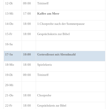
12-Di
09:00
Trititreff
13-Mi
17:00
Kaffee am Meer
14-Do
18:00
1.Chorprobe nach der Sommerpause
15-Fr
18:00
Gesprächskreis zur Bibel
16-Sa
1
7
-So
10:00
Gottesdienst mit Abendmahl
18-Mo
18:00
Spielekreis
19-Di
09:00
Trititreff
20-Mi
21-Do
18:00
Chorprobe
22-Fr
18:00
Gesprächskreis zur Bibel