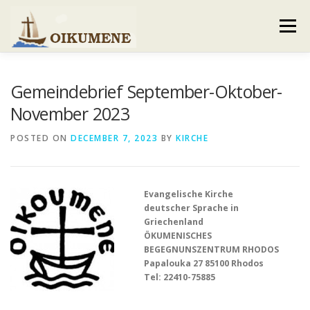
Skip
to
Menu
content
AKTUELLES
VERANSTALTUNGEN
Gemeindebrief September-Oktober-
November 2023
GEMEINDEBRIEF
VORSTAND UND TEAM
POSTED ON
DECEMBER 7, 2023
BY
KIRCHE
VERHALTENSKODEX
GALERIE
KONTAKT
Evangelische Kirche
deutscher Sprache in
Griechenland
ÖKUMENISCHES
BEGEGNUNSZENTRUM RHODOS
Papalouka 27 85100 Rhodos
Tel: 22410-75885