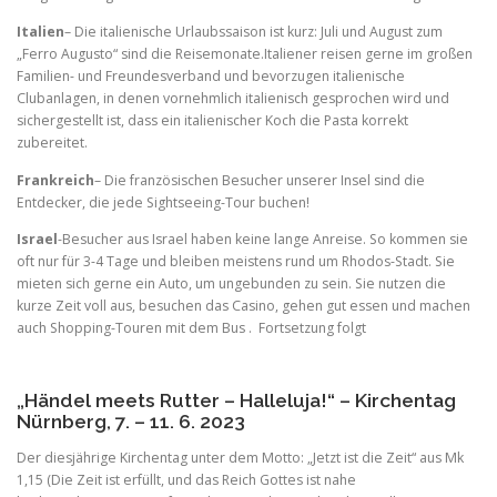
Italien
– Die italienische Urlaubssaison ist kurz: Juli und August zum
„Ferro Augusto“ sind die Reisemonate.Italiener reisen gerne im großen
Familien- und Freundesverband und bevorzugen italienische
Clubanlagen, in denen vornehmlich italienisch gesprochen wird und
sichergestellt ist, dass ein italienischer Koch die Pasta korrekt
zubereitet.
Frankreich
– Die französischen Besucher unserer Insel sind die
Entdecker, die jede Sightseeing-Tour buchen!
Israel
-Besucher aus Israel haben keine lange Anreise. So kommen sie
oft nur für 3-4 Tage und bleiben meistens rund um Rhodos-Stadt. Sie
mieten sich gerne ein Auto, um ungebunden zu sein. Sie nutzen die
kurze Zeit voll aus, besuchen das Casino, gehen gut essen und machen
auch Shopping-Touren mit dem Bus . Fortsetzung folgt
„Händel meets Rutter – Halleluja!“ – Kirchentag
Nürnberg, 7. – 11. 6. 2023
Der diesjährige Kirchentag unter dem Motto: „Jetzt ist die Zeit“ aus Mk
1,15 (Die Zeit ist erfüllt, und das Reich Gottes ist nahe