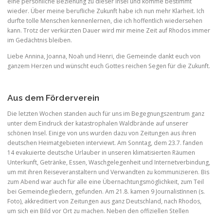
eine persönliche Beziehung zu dieser Insel und komme bestimmt
wieder. Über meine berufliche Zukunft habe ich nun mehr Klarheit. Ich
durfte tolle Menschen kennenlernen, die ich hoffentlich wiedersehen
kann. Trotz der verkürzten Dauer wird mir meine Zeit auf Rhodos immer
im Gedächtnis bleiben.
Liebe Annina, Joanna, Noah und Henri, die Gemeinde dankt euch von
ganzem Herzen und wünscht euch Gottes reichen Segen für die Zukunft.
Aus dem Förderverein
Die letzten Wochen standen auch für uns im Begegnungszentrum ganz
unter dem Eindruck der katastrophalen Waldbrände auf unserer
schönen Insel. Einige von uns wurden dazu von Zeitungen aus ihren
deutschen Heimatgebieten interviewt. Am Sonntag, dem 23.7. fanden
14 evakuierte deutsche Urlauber in unseren klimatisierten Räumen
Unterkunft, Getränke, Essen, Waschgelegenheit und Internetverbindung,
um mit ihren Reiseveranstaltern und Verwandten zu kommunizieren. Bis
zum Abend war auch für alle eine Übernachtungsmöglichkeit, zum Teil
bei Gemeindegliedern, gefunden. Am 21.8. kamen 9 JournalistInnen (s.
Foto), akkreditiert von Zeitungen aus ganz Deutschland, nach Rhodos,
um sich ein Bild vor Ort zu machen. Neben den offiziellen Stellen