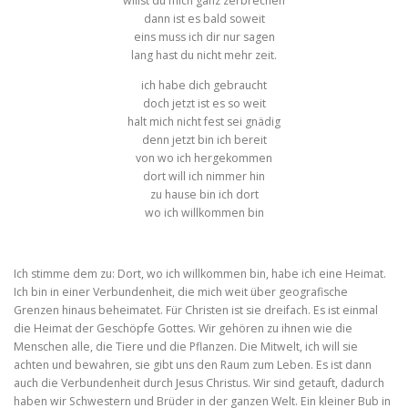
willst du mich ganz zerbrechen
dann ist es bald soweit
eins muss ich dir nur sagen
lang hast du nicht mehr zeit.
ich habe dich gebraucht
doch jetzt ist es so weit
halt mich nicht fest sei gnädig
denn jetzt bin ich bereit
von wo ich hergekommen
dort will ich nimmer hin
zu hause bin ich dort
wo ich willkommen bin
Ich stimme dem zu: Dort, wo ich willkommen bin, habe ich eine Heimat.
Ich bin in einer Verbundenheit, die mich weit über geografische
Grenzen hinaus beheimatet. Für Christen ist sie dreifach. Es ist einmal
die Heimat der Geschöpfe Gottes. Wir gehören zu ihnen wie die
Menschen alle, die Tiere und die Pflanzen. Die Mitwelt, ich will sie
achten und bewahren, sie gibt uns den Raum zum Leben. Es ist dann
auch die Verbundenheit durch Jesus Christus. Wir sind getauft, dadurch
haben wir Schwestern und Brüder in der ganzen Welt. Ein kleiner Bub in