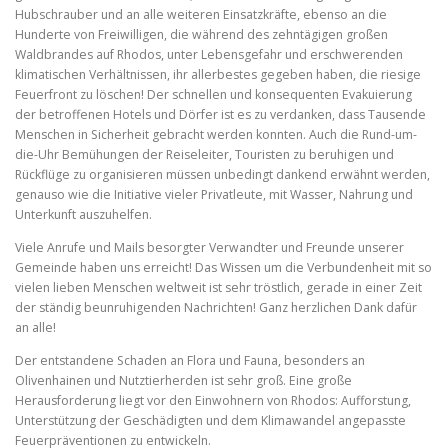
Hubschrauber und an alle weiteren Einsatzkräfte, ebenso an die
Hunderte von Freiwilligen, die während des zehntägigen großen
Waldbrandes auf Rhodos, unter Lebensgefahr und erschwerenden
klimatischen Verhältnissen, ihr allerbestes gegeben haben, die riesige
Feuerfront zu löschen! Der schnellen und konsequenten Evakuierung
der betroffenen Hotels und Dörfer ist es zu verdanken, dass Tausende
Menschen in Sicherheit gebracht werden konnten. Auch die Rund-um-
die-Uhr Bemühungen der Reiseleiter, Touristen zu beruhigen und
Rückflüge zu organisieren müssen unbedingt dankend erwähnt werden,
genauso wie die Initiative vieler Privatleute, mit Wasser, Nahrung und
Unterkunft auszuhelfen.
Viele Anrufe und Mails besorgter Verwandter und Freunde unserer
Gemeinde haben uns erreicht! Das Wissen um die Verbundenheit mit so
vielen lieben Menschen weltweit ist sehr tröstlich, gerade in einer Zeit
der ständig beunruhigenden Nachrichten! Ganz herzlichen Dank dafür
an alle!
Der entstandene Schaden an Flora und Fauna, besonders an
Olivenhainen und Nutztierherden ist sehr groß. Eine große
Herausforderung liegt vor den Einwohnern von Rhodos: Aufforstung,
Unterstützung der Geschädigten und dem Klimawandel angepasste
Feuerpräventionen zu entwickeln.