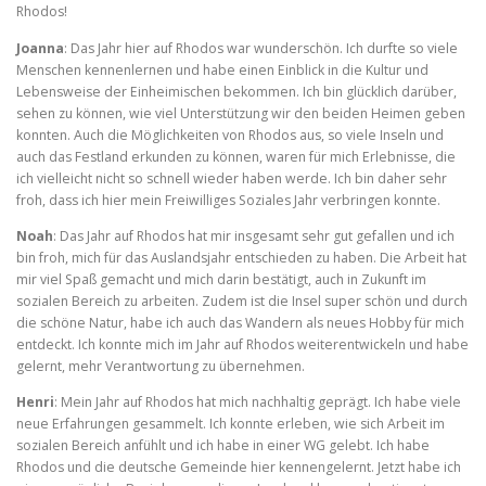
Rhodos!
Joanna
: Das Jahr hier auf Rhodos war wunderschön. Ich durfte so viele
Menschen kennenlernen und habe einen Einblick in die Kultur und
Lebensweise der Einheimischen bekommen. Ich bin glücklich darüber,
sehen zu können, wie viel Unterstützung wir den beiden Heimen geben
konnten. Auch die Möglichkeiten von Rhodos aus, so viele Inseln und
auch das Festland erkunden zu können, waren für mich Erlebnisse, die
ich vielleicht nicht so schnell wieder haben werde. Ich bin daher sehr
froh, dass ich hier mein Freiwilliges Soziales Jahr verbringen konnte.
Noah
: Das Jahr auf Rhodos hat mir insgesamt sehr gut gefallen und ich
bin froh, mich für das Auslandsjahr entschieden zu haben. Die Arbeit hat
mir viel Spaß gemacht und mich darin bestätigt, auch in Zukunft im
sozialen Bereich zu arbeiten. Zudem ist die Insel super schön und durch
die schöne Natur, habe ich auch das Wandern als neues Hobby für mich
entdeckt. Ich konnte mich im Jahr auf Rhodos weiterentwickeln und habe
gelernt, mehr Verantwortung zu übernehmen.
Henri
: Mein Jahr auf Rhodos hat mich nachhaltig geprägt. Ich habe viele
neue Erfahrungen gesammelt. Ich konnte erleben, wie sich Arbeit im
sozialen Bereich anfühlt und ich habe in einer WG gelebt. Ich habe
Rhodos und die deutsche Gemeinde hier kennengelernt. Jetzt habe ich