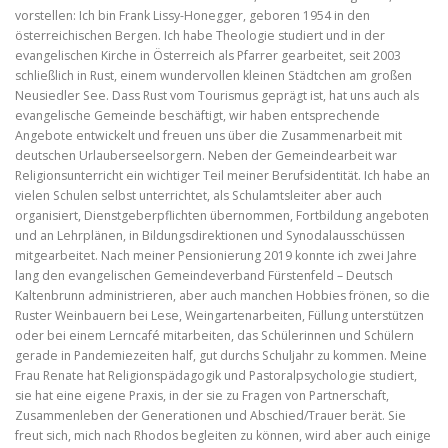
vorstellen: Ich bin Frank Lissy-Honegger, geboren 1954 in den
österreichischen Bergen. Ich habe Theologie studiert und in der
evangelischen Kirche in Österreich als Pfarrer gearbeitet, seit 2003
schließlich in Rust, einem wundervollen kleinen Städtchen am großen
Neusiedler See. Dass Rust vom Tourismus geprägt ist, hat uns auch als
evangelische Gemeinde beschäftigt, wir haben entsprechende
Angebote entwickelt und freuen uns über die Zusammenarbeit mit
deutschen Urlauberseelsorgern. Neben der Gemeindearbeit war
Religionsunterricht ein wichtiger Teil meiner Berufsidentität. Ich habe an
vielen Schulen selbst unterrichtet, als Schulamtsleiter aber auch
organisiert, Dienstgeberpflichten übernommen, Fortbildung angeboten
und an Lehrplänen, in Bildungsdirektionen und Synodalausschüssen
mitgearbeitet. Nach meiner Pensionierung 2019 konnte ich zwei Jahre
lang den evangelischen Gemeindeverband Fürstenfeld – Deutsch
Kaltenbrunn administrieren, aber auch manchen Hobbies frönen, so die
Ruster Weinbauern bei Lese, Weingartenarbeiten, Füllung unterstützen
oder bei einem Lerncafé mitarbeiten, das Schülerinnen und Schülern
gerade in Pandemiezeiten half, gut durchs Schuljahr zu kommen. Meine
Frau Renate hat Religionspädagogik und Pastoralpsychologie studiert,
sie hat eine eigene Praxis, in der sie zu Fragen von Partnerschaft,
Zusammenleben der Generationen und Abschied/Trauer berät. Sie
freut sich, mich nach Rhodos begleiten zu können, wird aber auch einige