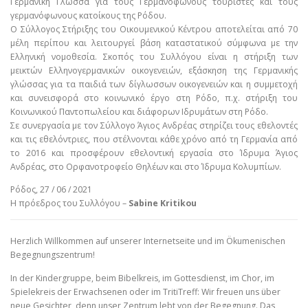
Γερμανική Γλώσσα για τους Γερμανόφωνους τουρίστες και τους
γερμανόφωνους κατοίκους της Ρόδου.
Ο Σύλλογος Στήριξης του Οικουμενικού Κέντρου αποτελείται από 70
μέλη περίπου και λειτουργεί βάση καταστατικού σύμφωνα με την
Ελληνική νομοθεσία. Σκοπός του Συλλόγου είναι η στήριξη των
μεικτών Ελληνογερμανικών οικογενειών, εξάσκηση της Γερμανικής
γλώσσας για τα παιδιά των δίγλωσσων οικογενειών και η συμμετοχή
και συνεισφορά στο κοινωνικό έργο στη Ρόδο, π.χ. στήριξη του
Κοινωνικού Παντοπωλείου και διάφορων Ιδρυμάτων στη Ρόδο.
Σε συνεργασία με τον Σύλλογο Άγιος Ανδρέας στηρίζει τους εθελοντές
και τις εθελόντριες, που στέλνονται κάθε χρόνο από τη Γερμανία από
το 2016 και προσφέρουν εθελοντική εργασία στο Ίδρυμα Άγιος
Ανδρέας, στο Ορφανοτροφείο Θηλέων και στο Ίδρυμα Κολυμπίων.
Ρόδος, 27 / 06 / 2021
Η πρόεδρος του Συλλόγου –
Sabine Kritikou
Herzlich Willkommen auf unserer Internetseite und im Ökumenischen
Begegnungszentrum!
In der Kindergruppe, beim Bibelkreis, im Gottesdienst, im Chor, im
Spielekreis der Erwachsenen oder im TritiTreff: Wir freuen uns über
neue Gesichter, denn unser Zentrum lebt von der Begegnung. Das