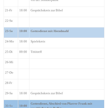
21-Fr
18:00
Gesprächskreis zur Bibel
22-Sa
23-So
10:00
Gottesdienst mit Abendmahl
24-Mo
18:00
Spielekreis
25-Di
09:00
Trititreff
26-Mi
27-Do
28-Fr
29-Sa
18:00
Gesprächskreis zur Bibel
Gottesdienst, Abschied von Pfarrer Frank mit
30-So
10:00