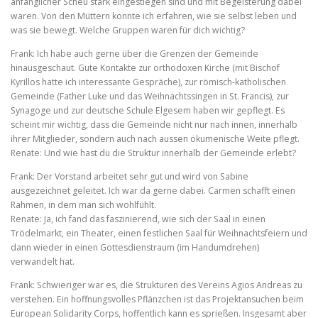
anfänglicher Scheu stark eingestiegen sind und mit Begeisterung dabei
waren. Von den Müttern konnte ich erfahren, wie sie selbst leben und
was sie bewegt. Welche Gruppen waren für dich wichtig?
Frank: Ich habe auch gerne über die Grenzen der Gemeinde
hinausgeschaut. Gute Kontakte zur orthodoxen Kirche (mit Bischof
Kyrillos hatte ich interessante Gespräche), zur römisch-katholischen
Gemeinde (Father Luke und das Weihnachtssingen in St. Francis), zur
Synagoge und zur deutsche Schule Elgesem haben wir gepflegt. Es
scheint mir wichtig, dass die Gemeinde nicht nur nach innen, innerhalb
ihrer Mitglieder, sondern auch nach aussen ökumenische Weite pflegt.
Renate: Und wie hast du die Struktur innerhalb der Gemeinde erlebt?
Frank: Der Vorstand arbeitet sehr gut und wird von Sabine
ausgezeichnet geleitet. Ich war da gerne dabei. Carmen schafft einen
Rahmen, in dem man sich wohlfühlt.
Renate: Ja, ich fand das faszinierend, wie sich der Saal in einen
Trödelmarkt, ein Theater, einen festlichen Saal für Weihnachtsfeiern und
dann wieder in einen Gottesdienstraum (im Handumdrehen)
verwandelt hat.
Frank: Schwieriger war es, die Strukturen des Vereins Agios Andreas zu
verstehen. Ein hoffnungsvolles Pflänzchen ist das Projektansuchen beim
European Solidarity Corps, hoffentlich kann es sprießen. Insgesamt aber