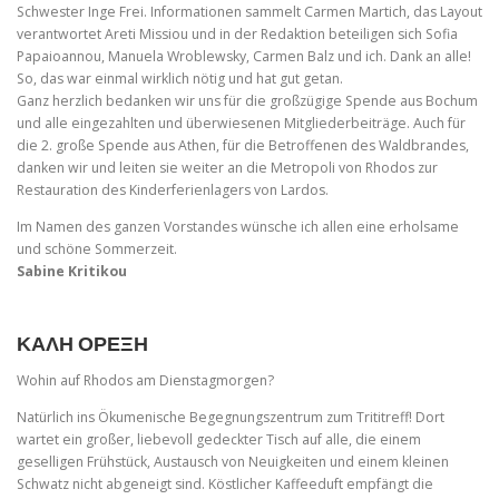
Schwester Inge Frei. Informationen sammelt Carmen Martich, das Layout
verantwortet Areti Missiou und in der Redaktion beteiligen sich Sofia
Papaioannou, Manuela Wroblewsky, Carmen Balz und ich. Dank an alle!
So, das war einmal wirklich nötig und hat gut getan.
Ganz herzlich bedanken wir uns für die großzügige Spende aus Bochum
und alle eingezahlten und überwiesenen Mitgliederbeiträge. Auch für
die 2. große Spende aus Athen, für die Betroffenen des Waldbrandes,
danken wir und leiten sie weiter an die Metropoli von Rhodos zur
Restauration des Kinderferienlagers von Lardos.
Im Namen des ganzen Vorstandes wünsche ich allen eine erholsame
und schöne Sommerzeit.
Sabine Kritikou
ΚΑΛΗ ΟΡΕΞΗ
Wohin auf Rhodos am Dienstagmorgen?
Natürlich ins Ökumenische Begegnungszentrum zum Trititreff! Dort
wartet ein großer, liebevoll gedeckter Tisch auf alle, die einem
geselligen Frühstück, Austausch von Neuigkeiten und einem kleinen
Schwatz nicht abgeneigt sind. Köstlicher Kaffeeduft empfängt die