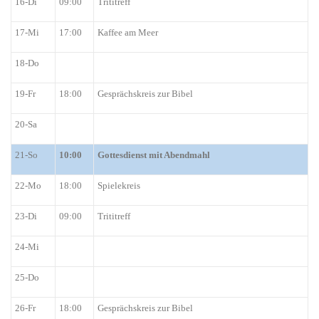
16-Di
09:00
Trititreff
17-Mi
17:00
Kaffee am Meer
18-Do
19-Fr
18:00
Gesprächskreis zur Bibel
20-Sa
21-So
10:00
Gottesdienst mit Abendmahl
22-Mo
18:00
Spielekreis
23-Di
09:00
Trititreff
24-Mi
25-Do
26-Fr
18:00
Gesprächskreis zur Bibel