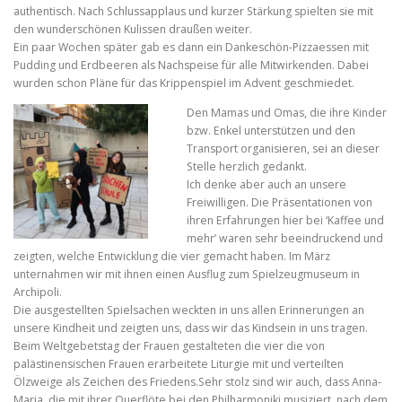
authentisch. Nach Schlussapplaus und kurzer Stärkung spielten sie mit
den wunderschönen Kulissen draußen weiter.
Ein paar Wochen später gab es dann ein Dankeschön-Pizzaessen mit
Pudding und Erdbeeren als Nachspeise für alle Mitwirkenden. Dabei
wurden schon Pläne für das Krippenspiel im Advent geschmiedet.
Den Mamas und Omas, die ihre Kinder
bzw. Enkel unterstützen und den
Transport organisieren, sei an dieser
Stelle herzlich gedankt.
Ich denke aber auch an unsere
Freiwilligen. Die Präsentationen von
ihren Erfahrungen hier bei ‘Kaffee und
mehr’ waren sehr beeindruckend und
zeigten, welche Entwicklung die vier gemacht haben. Im März
unternahmen wir mit ihnen einen Ausflug zum Spielzeugmuseum in
Archipoli.
Die ausgestellten Spielsachen weckten in uns allen Erinnerungen an
unsere Kindheit und zeigten uns, dass wir das Kindsein in uns tragen.
Beim Weltgebetstag der Frauen gestalteten die vier die von
palästinensischen Frauen erarbeitete Liturgie mit und verteilten
Ölzweige als Zeichen des Friedens.Sehr stolz sind wir auch, dass Anna-
Maria, die mit ihrer Querflöte bei den Philharmoniki musiziert, nach dem