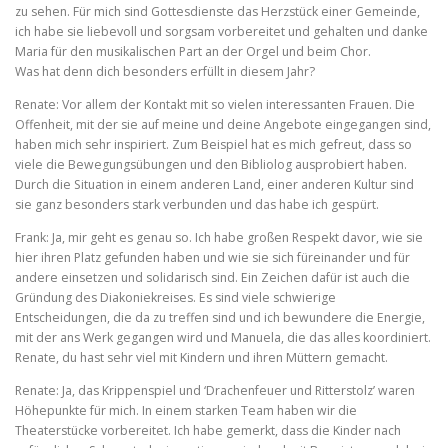
zu sehen. Für mich sind Gottesdienste das Herzstück einer Gemeinde,
ich habe sie liebevoll und sorgsam vorbereitet und gehalten und danke
Maria für den musikalischen Part an der Orgel und beim Chor.
Was hat denn dich besonders erfüllt in diesem Jahr?
Renate: Vor allem der Kontakt mit so vielen interessanten Frauen. Die
Offenheit, mit der sie auf meine und deine Angebote eingegangen sind,
haben mich sehr inspiriert. Zum Beispiel hat es mich gefreut, dass so
viele die Bewegungsübungen und den Bibliolog ausprobiert haben.
Durch die Situation in einem anderen Land, einer anderen Kultur sind
sie ganz besonders stark verbunden und das habe ich gespürt.
Frank: Ja, mir geht es genau so. Ich habe großen Respekt davor, wie sie
hier ihren Platz gefunden haben und wie sie sich füreinander und für
andere einsetzen und solidarisch sind. Ein Zeichen dafür ist auch die
Gründung des Diakoniekreises. Es sind viele schwierige
Entscheidungen, die da zu treffen sind und ich bewundere die Energie,
mit der ans Werk gegangen wird und Manuela, die das alles koordiniert.
Renate, du hast sehr viel mit Kindern und ihren Müttern gemacht.
Renate: Ja, das Krippenspiel und ‘Drachenfeuer und Ritterstolz’ waren
Höhepunkte für mich. In einem starken Team haben wir die
Theaterstücke vorbereitet. Ich habe gemerkt, dass die Kinder nach