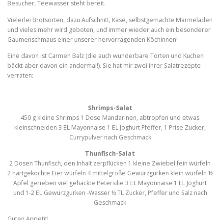
Besucher, Teewasser steht bereit.
Vielerlei Brotsorten, dazu Aufschnitt, Käse, selbstgemachte Marmeladen
und vieles mehr wird geboten, und immer wieder auch ein besonderer
Gaumenschmaus einer unserer hervorragenden Köchinnen!
Eine davon ist Carmen Balz (die auch wunderbare Torten und Kuchen
bäckt-aber davon ein andermal!). Sie hat mir zwei ihrer Salatrezepte
verraten:
Shrimps-Salat
450 g kleine Shrimps 1 Dose Mandarinen, abtropfen und etwas
kleinschneiden 3 EL Mayonnaise 1 EL Joghurt Pfeffer, 1 Prise Zucker,
Currypulver nach Geschmack
Thunfisch-Salat
2 Dosen Thunfisch, den Inhalt zerpflücken 1 kleine Zwiebel fein würfeln
2 hartgekochte Eier würfeln 4 mittelgroße Gewürzgurken klein würfeln ½
Apfel gerieben viel gehackte Petersilie 3 EL Mayonnaise 1 EL Joghurt
und 1-2 EL Gewürzgurken -Wasser ½ TL Zucker, Pfeffer und Salz nach
Geschmack
Guten Appetit!