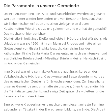
Die Paramente in unserer Gemeinde
Unsere Antependien, die -Altar- und Kanzeldecken werden so genannt
werden immer wieder bewundert und von Besuchern bestaunt. Auch
wir Einheimischen erfreuen uns schon viele Jahre an diesen
Kostbarkeiten. Wie sind sie zu uns gekommen und wer hat sie gemacht?
Das möchte ich hier berichten.
Die Künstlerin heißt Inge Dießel und lebte in Höchberg bei Würzburg. Als
Urlauberin war sie 1990 mit ihrem Mann auf Rhodos und hatte einen
Gottesdienst von Gisela Bischke besucht, damals im Saal der
katholischen Kirche Santa Maria. Daraus entspann sich ein intensiver und
ausführlicher Briefwechsel, (4-8seitige! Briefe in kleiner Handschrift sind
im Archiv der Gemeinde).
Inge Dießel war eine sehr aktive Frau, sie gab Sprachkurse an der
Volkshochschule Höchberg, Kreativkurse und Bastelabende im Auftrag
des evangelischen Zentrums für Erwachsenenbildung. Zur Einweihung
unseres Gemeindezentrums hatte sie uns die grünen Antependien für
die Trinitatiszeit geschenkt, und einige Zeit später die violetten für die
Passionszeit und den Advent.
Eine schwere Krebserkrankung machte dann dieser, an feste Termine
gebundenen Tätigkeit in der Erwachsenenbildung, ein Ende. Die Arbeit