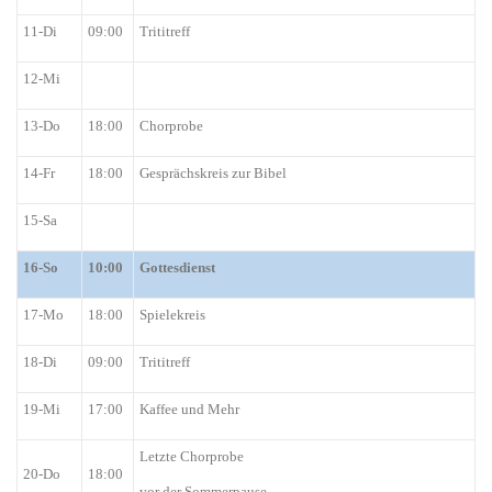
11-Di
09:00
Trititreff
12-Mi
13-Do
18:00
Chorprobe
14-Fr
18:00
Gesprächskreis zur Bibel
15-Sa
16
-So
10:00
Gottesdienst
17-Mo
18:00
Spielekreis
18-Di
09:00
Trititreff
19-Mi
17:00
Kaffee und Mehr
Letzte Chorprobe
20-Do
18:00
vor der Sommerpause