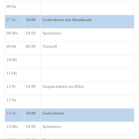
06-Sa
07-So
10:00
Gottesdienst mit Abendmahl
08-Mo
18:00
Spielekreis
09-Di
09:00
Trititreff
10-Mi
11-Do
12-Fr
18:00
Gesprächskreis zur Bibel
13-Sa
14-So
10:00
G
ottesdienst
15-Mo
18:00
Spielekreis