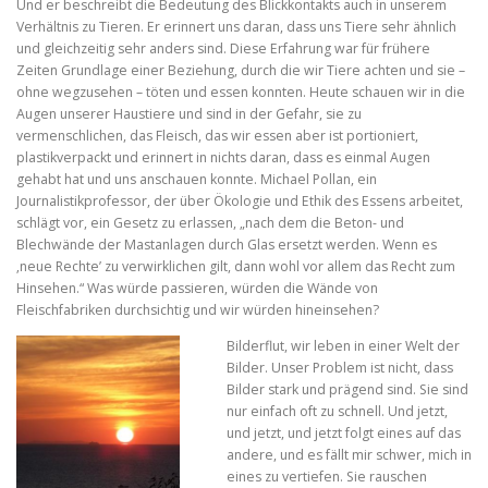
Und er beschreibt die Bedeutung des Blickkontakts auch in unserem
Verhältnis zu Tieren. Er erinnert uns daran, dass uns Tiere sehr ähnlich
und gleichzeitig sehr anders sind. Diese Erfahrung war für frühere
Zeiten Grundlage einer Beziehung, durch die wir Tiere achten und sie –
ohne wegzusehen – töten und essen konnten. Heute schauen wir in die
Augen unserer Haustiere und sind in der Gefahr, sie zu
vermenschlichen, das Fleisch, das wir essen aber ist portioniert,
plastikverpackt und erinnert in nichts daran, dass es einmal Augen
gehabt hat und uns anschauen konnte. Michael Pollan, ein
Journalistikprofessor, der über Ökologie und Ethik des Essens arbeitet,
schlägt vor, ein Gesetz zu erlassen, „nach dem die Beton- und
Blechwände der Mastanlagen durch Glas ersetzt werden. Wenn es
‚neue Rechte’ zu verwirklichen gilt, dann wohl vor allem das Recht zum
Hinsehen.“ Was würde passieren, würden die Wände von
Fleischfabriken durchsichtig und wir würden hineinsehen?
Bilderflut, wir leben in einer Welt der
Bilder. Unser Problem ist nicht, dass
Bilder stark und prägend sind. Sie sind
nur einfach oft zu schnell. Und jetzt,
und jetzt, und jetzt folgt eines auf das
andere, und es fällt mir schwer, mich in
eines zu vertiefen. Sie rauschen