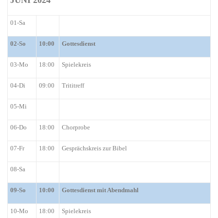
JUNI 2024
01-Sa
02-So
1
0
:00
Gottesdienst
03-Mo
18:00
Spielekreis
04-Di
09:00
Trititreff
05-Mi
06
-Do
18:00
Chorprobe
07-Fr
18:00
Gesprächskreis zur Bibel
08-Sa
09-So
10:00
Gottesdienst mit Abendmahl
10-Mo
18:00
Spielekreis