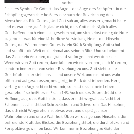
vorbei.
Ein altes Symbol für Gott ist das Auge – das Auge des Schöpfers. In der
Schöpfungsgeschichte heißt es kurz nach der Bezeichnung des
Menschen als Bild Gottes „Und Gott sah an, alles was er gemacht hatte
und es war sehr gut.“ Ich glaube nicht, dass Gott nachträglich alles
Geschaffene noch einmal angesehen hat, um sich selbst eine gute Note
zu geben – was für eine lächerliche Vorstellung. Nein – das Hinsehen
Gottes, das Wahrnehmen Gottes ist ein Stück Schöpfung. Gott schuf –
und schafft – die Welt noch einmal aus seinem Blick. Und so bekommt
das Ganze ein Ansehen, das gut und schön genannt werden kann.
Wenn wir von Gott reden, dann können wir nie von ihm „an sich“ reden,
sondern immer nur von seiner Beziehung zu uns. Gott sieht seine
Geschöpfe an, er sieht uns an und unsere Welt und nimmt uns wahr –
offen und aufgeschlossen, neugierig, im Blick des Liebenden. Herr,
verbirg dein Angesicht nicht vor mir, sonst ist es um mein Leben
geschehen“ so heißt es im Psalm 143. Auch dieses Gebet drückt die
Hoffnung aus, dass Gott hinsieht, dass er nicht wegschaut. Nicht bei
Schönem, auch nicht bei Schrecklichem und Schwerem. Das Hinsehen,
das sich nicht Wegdrehen ist etwas wert und es prägt unser
Wahrnehmen und unsre Wahrheit. Üben wir das genaue Hinsehen, die
befreiende Kraft des Blickes, die Beziehung stiftet, die durchblicken und
Perspektive gewinnen lässt. Wir kommen in Beziehung zu Gott, der