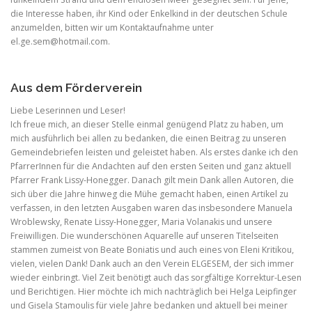
die Interesse haben, ihr Kind oder Enkelkind in der deutschen Schule
anzumelden, bitten wir um Kontaktaufnahme unter
el.ge.sem@hotmail.com
.
Aus dem Förderverein
Liebe Leserinnen und Leser!
Ich freue mich, an dieser Stelle einmal genügend Platz zu haben, um
mich ausführlich bei allen zu bedanken, die einen Beitrag zu unseren
Gemeindebriefen leisten und geleistet haben. Als erstes danke ich den
PfarrerInnen für die Andachten auf den ersten Seiten und ganz aktuell
Pfarrer Frank Lissy-Honegger. Danach gilt mein Dank allen Autoren, die
sich über die Jahre hinweg die Mühe gemacht haben, einen Artikel zu
verfassen, in den letzten Ausgaben waren das insbesondere Manuela
Wroblewsky, Renate Lissy-Honegger, Maria Volanakis und unsere
Freiwilligen. Die wunderschönen Aquarelle auf unseren Titelseiten
stammen zumeist von Beate Boniatis und auch eines von Eleni Kritikou,
vielen, vielen Dank! Dank auch an den Verein ELGESEM, der sich immer
wieder einbringt. Viel Zeit benötigt auch das sorgfältige Korrektur-Lesen
und Berichtigen. Hier möchte ich mich nachträglich bei Helga Leipfinger
und Gisela Stamoulis für viele Jahre bedanken und aktuell bei meiner