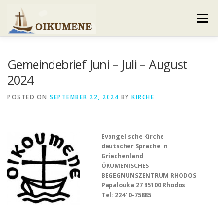
Skip
to
Menu
content
AKTUELLES
VERANSTALTUNGEN
Gemeindebrief Juni – Juli – August
2024
GEMEINDEBRIEF
VORSTAND UND TEAM
POSTED ON
SEPTEMBER 22, 2024
BY
KIRCHE
VERHALTENSKODEX
GALERIE
KONTAKT
Evangelische Kirche
deutscher Sprache in
Griechenland
ÖKUMENISCHES
BEGEGNUNSZENTRUM RHODOS
Papalouka 27 85100 Rhodos
Tel: 22410-75885