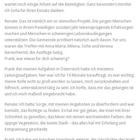
wartet noch einige Arbeit auf die Beteiligten. Ganz besonders möchte
ich Sofia für ihren Einsatz danken.
Renate: Das ist nämlich ein so sinnvolles Projekt. Die jungen Menschen
können in ihrem freiwilligen sozialen Jahr lebensprägende Erfahrungen
machen und Menschen in schwierigen Lebensbedingungen
unterstützen. Die Gemeinde profitiert natürlich auch davon. Für uns
waren die Treffen mit Anna-Maria, Milena, Sofie und Verena
bereichernd, die Ausflüge lustig.
Frank, war etwas für dich schwierig?
Frank: Bei meinen Aufgaben in Österreich hatte ich meistens
Leitungsaufgaben, hier war ich für 10 Monate beauftragt, es war wichtig,
meine Rolle nicht zu groß werden zu lassen, mich zurückzuhalten und
hilfreich, unterstützend tätig zu sein. Ich hoffe, dass mir das gelungen ist
und ich mich maßvoll eingebracht habe.
Renate: Ich hatte Sorge, mit meinen Angeboten zu überfordern und war
bemüht, das Richtige zu finden. Es hat mir gut getan, die Insel mit ihrer
Schönheit zu genießen, das Meer mit seinen wechselnden Farben, die
üppige Vegetation, die bunte Stadt – das alles hat mir Erholung und
Entspannung geschenkt.
Frank: Ich habe ein bisschen Griechisch gelernt, die Geschichte der Insel