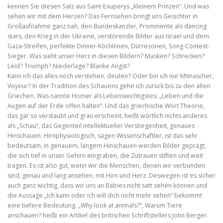
kennen Sie diesen Satz aus Saint-Exuperys „kleinem Prinzen“. Und was
sehen wir mit dem Herzen? Das Fernsehen bringt uns Gesichter in
Großaufnahme ganz nah, den Bundeskanzler, Prominente als dancing
stars, den Krieg in der Ukraine, verstörende Bilder aus Israel und dem
Gaza-Streifen, perfekte Dinner-KöchInnen, Dürrezonen, Song-Contest-
Sieger. Was sieht unser Herz in diesen Bildern? Masken? Schrecken?
Leid? Triumph? Niederlage? Blanke Angst?
Kann ich das alles noch verstehen, deuten? Oder bin ich nur Mitnascher,
Voyeur? In der Tradition des Schauens gehe ich zurück bis zu den alten
Griechen. Was nannte Homer als Lebenswichtigstes: „Leben und die
Augen auf der Erde offen halten“. Und das griechische Wort Theorie,
das gar so verstaubt und grau erscheint, heißt wörtlich nichts anderes
als „Schau“, das Gegenteil intellektueller Verstiegenheit, genaues
Hinschauen. Hirnphysiologisch, sagen Wissenschaftler, ist das sehr
bedeutsam, in genauem, langem Hinschauen werden Bilder geprägt,
die sich tief in unser Gehirn eingraben, die Zutrauen stiften und weit
tragen. Es ist also gut, wenn wir die Menschen, denen wir verbunden
sind, genau und lang ansehen, mit Hirn und Herz. Deswegen ist es sicher
auch ganz wichtig, dass wir uns an Babies nicht satt sehen können und
die Aussage „Ich kann oder ich will dich nicht mehr sehen“ bekommt
eine tiefere Bedeutung. „Why look at animals?“, Warum Tiere
anschauen? heißt ein Artikel des britischen Schriftstellers John Berger.