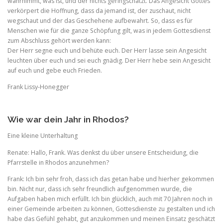
wahrnimmt, was ist, und der nichts geringschätzt. Das Angesicht Gottes
verkörpert die Hoffnung, dass da jemand ist, der zuschaut, nicht
wegschaut und der das Geschehene aufbewahrt. So, dass es für
Menschen wie für die ganze Schöpfung gilt, was in jedem Gottesdienst
zum Abschluss gehört werden kann:
Der Herr segne euch und behüte euch. Der Herr lasse sein Angesicht
leuchten über euch und sei euch gnädig. Der Herr hebe sein Angesicht
auf euch und gebe euch Frieden.
Frank Lissy-Honegger
Wie war dein Jahr in Rhodos?
Eine kleine Unterhaltung
Renate: Hallo, Frank. Was denkst du über unsere Entscheidung, die
Pfarrstelle in Rhodos anzunehmen?
Frank: Ich bin sehr froh, dass ich das getan habe und hierher gekommen
bin. Nicht nur, dass ich sehr freundlich aufgenommen wurde, die
Aufgaben haben mich erfüllt. Ich bin glücklich, auch mit 70 Jahren noch in
einer Gemeinde arbeiten zu können, Gottesdienste zu gestalten und ich
habe das Gefühl gehabt, gut anzukommen und meinen Einsatz geschätzt