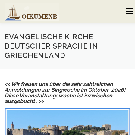
Skip
to
Menu
content
AKTUELLES
VERANSTALTUNGEN
EVANGELISCHE KIRCHE
DEUTSCHER SPRACHE IN
GRIECHENLAND
GEMEINDEBRIEF
VORSTAND UND TEAM
VERHALTENSKODEX
GALERIE
KONTAKT
<< Wir freuen uns über die sehr zahlreichen
Anmeldungen zur Singwoche im Oktober 2026!
Diese Veranstaltungswoche ist inzwischen
ausgebucht . >>