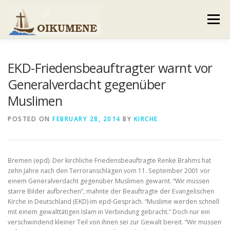
Skip
to
Menu
content
AKTUELLES
VERANSTALTUNGEN
EKD-Friedensbeauftragter warnt vor
Generalverdacht gegenüber
Muslimen
GEMEINDEBRIEF
VORSTAND UND TEAM
POSTED ON
FEBRUARY 28, 2014
BY
KIRCHE
VERHALTENSKODEX
GALERIE
KONTAKT
Bremen (epd). Der kirchliche Friedensbeauftragte Renke Brahms hat
zehn Jahre nach den Terroranschlägen vom 11. September 2001 vor
einem Generalverdacht gegenüber Muslimen gewarnt. “Wir müssen
starre Bilder aufbrechen”, mahnte der Beauftragte der Evangelischen
Kirche in Deutschland (EKD) im epd-Gespräch. “Muslime werden schnell
mit einem gewalttätigen Islam in Verbindung gebracht.” Doch nur ein
verschwindend kleiner Teil von ihnen sei zur Gewalt bereit. “Wir müssen