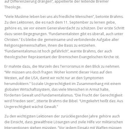
auf Differenzierung drängen”, appellierte der leitende Bremer
Theologe.
“Viele Muslime leben bei uns als friedliche Menschen”, betonte Brahms.
Zu den Lektionen, die es nach dem 11. September zu lernen gebe,
gehöre es, sie vor einem Generalverdacht zu schützen. Der erste Schritt
dazu seien Begegnungen. “Fundamentalisten gibt es überall, auch unter
Christen.” Es bleibe die gemeinsame und verbindende Aufgabe aller
Religionsgemeinschaften, ihnen die Basis zu entziehen.
“Fundamentalismus ist hoch gefährlich”, warnte Brahms, der auch
theologischer Repräsentant der Bremischen Evangelischen Kirche ist.
Er mahnte dazu, die Wurzeln des Terrorismus in den Blick zu nehmen.
“Wir müssen uns doch fragen: Woher kommt dieser Hass auf den
Westen, auf die USA, damit wir nicht nur an den Symptomen
herumdoktern.” Soziale Ungerechtigkeit im Zusammenhang mit einem
globalen Wirtschaftssystem, das viele Menschen in Armut halte,
förderten Gewalt und Fundamentalismus. “Die Frucht der Gerechtigkeit
wird Frieden sein”, zitierte Brahms die Bibel. “Umgekehrt heißt das: Aus
Ungerechtigkeit wächst Gewalt.”
Zu den wichtigsten Lektionen der zurückliegenden Jahre gehöre auch
die Einsicht, dass gewaltfreie Lösungen und zivile Hilfe vor militärischen
Interventionen stehen müssten. “Vor jedem Einsatz mit Waffen müssen