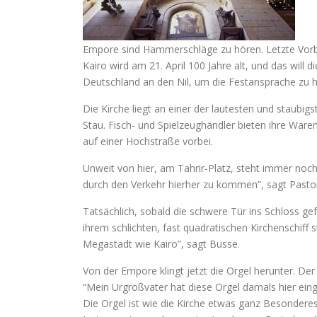
Empore sind Hammerschläge zu hören. Letzte Vorbe
Kairo wird am 21. April 100 Jahre alt, und das will
Deutschland an den Nil, um die Festansprache zu h
Die Kirche liegt an einer der lautesten und staubi
Stau. Fisch- und Spielzeughändler bieten ihre War
auf einer Hochstraße vorbei.
Unweit von hier, am Tahrir-Platz, steht immer no
durch den Verkehr hierher zu kommen”, sagt Pastor
Tatsächlich, sobald die schwere Tür ins Schloss gef
ihrem schlichten, fast quadratischen Kirchenschiff s
Megastadt wie Kairo”, sagt Busse.
Von der Empore klingt jetzt die Orgel herunter. De
“Mein Urgroßvater hat diese Orgel damals hier ein
Die Orgel ist wie die Kirche etwas ganz Besonderes