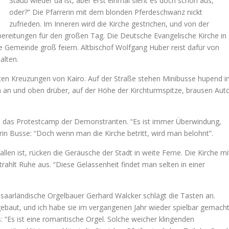
Staub wieder da ist, aber erst einmal sieht es doch schön aus,
oder?” Die Pfarrerin mit dem blonden Pferdeschwanz nickt
zufrieden. Im Inneren wird die Kirche gestrichen, und von der
reitungen für den großen Tag. Die Deutsche Evangelische Kirche in
 die Gemeinde groß feiern. Altbischof Wolfgang Huber reist dafür von
alten.
gsten Kreuzungen von Kairo. Auf der Straße stehen Minibusse hupend 
en an und oben drüber, auf der Höhe der Kirchturmspitze, brausen Aut
ch das Protestcamp der Demonstranten. “Es ist immer Überwindung,
in Busse: “Doch wenn man die Kirche betritt, wird man belohnt”.
allen ist, rücken die Geräusche der Stadt in weite Ferne. Die Kirche mi
trahlt Ruhe aus. “Diese Gelassenheit findet man selten in einer
r saarländische Orgelbauer Gerhard Walcker schlägt die Tasten an.
gebaut, und ich habe sie im vergangenen Jahr wieder spielbar gemacht
: “Es ist eine romantische Orgel. Solche weicher klingenden