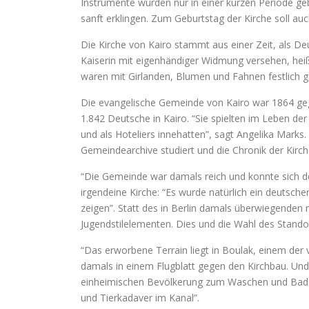
Instrumente wurden nur in einer kurzen Periode gebau
sanft erklingen. Zum Geburtstag der Kirche soll au
Die Kirche von Kairo stammt aus einer Zeit, als De
Kaiserin mit eigenhändiger Widmung versehen, heißt
waren mit Girlanden, Blumen und Fahnen festlich 
Die evangelische Gemeinde von Kairo war 1864 geg
1.842 Deutsche in Kairo. “Sie spielten im Leben der
und als Hoteliers innehatten”, sagt Angelika Marks
Gemeindearchive studiert und die Chronik der Kirch
“Die Gemeinde war damals reich und konnte sich de
irgendeine Kirche: “Es wurde natürlich ein deutsche
zeigen”. Statt des in Berlin damals überwiegenden n
Jugendstilelementen. Dies und die Wahl des Standor
“Das erworbene Terrain liegt in Boulak, einem der 
damals in einem Flugblatt gegen den Kirchbau. Und 
einheimischen Bevölkerung zum Waschen und Baden
und Tierkadaver im Kanal”.