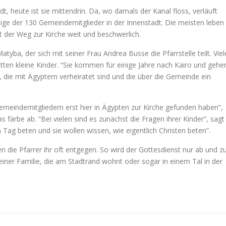
 heute ist sie mittendrin. Da, wo damals der Kanal floss, verläuft
ige der 130 Gemeindemitglieder in der Innenstadt. Die meisten leben 
st der Weg zur Kirche weit und beschwerlich.
tyba, der sich mit seiner Frau Andrea Busse die Pfarrstelle teilt. Viel
tten kleine Kinder. “Sie kommen für einige Jahre nach Kairo und gehe
 die mit Ägyptern verheiratet sind und die über die Gemeinde ein
emeindemitgliedern erst hier in Ägypten zur Kirche gefunden haben”,
s färbe ab. “Bei vielen sind es zunächst die Fragen ihrer Kinder”, sagt
 Tag beten und sie wollen wissen, wie eigentlich Christen beten”.
ie Pfarrer ihr oft entgegen. So wird der Gottesdienst nur ab und z
einer Familie, die am Stadtrand wohnt oder sogar in einem Tal in der