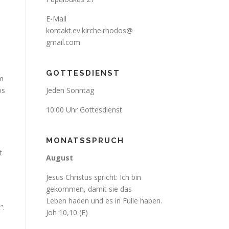
E-Mail
kontakt.ev.kirche.rhodos@
gmail.com
GOTTESDIENST
im
os
Jeden Sonntag
10:00 Uhr Gottesdienst
MONATSSPRUCH
t
August
Jesus Christus spricht: Ich bin
gekommen, damit sie das
Leben haden und es in Fulle haben.
”.
Joh 10,10 (E)