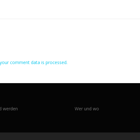
your comment data is processed.
ed werden
Wer und wo