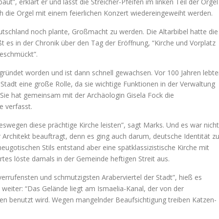
t”, erklärt er und lässt die Streicher-Pfeifen im linken Teil der Orgel
ch die Orgel mit einem feierlichen Konzert wiedereingeweiht werden.
utschland noch plante, Großmacht zu werden. Die Altarbibel hatte die
 es in der Chronik über den Tag der Eröffnung, “Kirche und Vorplatz
geschmückt”.
ründet worden und ist dann schnell gewachsen. Vor 100 Jahren lebt
 Stadt eine große Rolle, da sie wichtige Funktionen in der Verwaltung
. Sie hat gemeinsam mit der Archäologin Gisela Fock die
e verfasst.
swegen diese prächtige Kirche leisten”, sagt Marks. Und es war nicht
r Architekt beauftragt, denn es ging auch darum, deutsche Identität z
eugotischen Stils entstand aber eine spätklassizistische Kirche mit
tes löste damals in der Gemeinde heftigen Streit aus.
verrufensten und schmutzigsten Araberviertel der Stadt”, hieß es
weiter: “Das Gelände liegt am Ismaelia-Kanal, der von der
 benutzt wird. Wegen mangelnder Beaufsichtigung treiben Katzen-