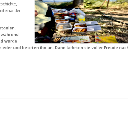
eschichte,
miteinander
etanien.
h während
und wurde
eder und beteten ihn an. Dann kehrten sie voller Freude nac