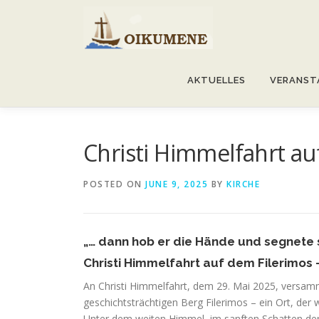
Skip
to
content
AKTUELLES
VERANST
Christi Himmelfahrt au
POSTED ON
JUNE 9, 2025
BY
KIRCHE
„… dann hob er die Hände und segnete s
Christi Himmelfahrt auf dem Filerimos 
An Christi Himmelfahrt, dem 29. Mai 2025, versam
geschichtsträchtigen Berg Filerimos – ein Ort, der w
Unter dem weiten Himmel, im sanften Schatten de