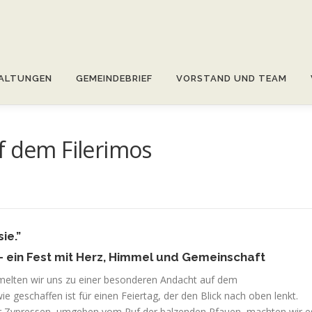
ALTUNGEN
GEMEINDEBRIEF
VORSTAND UND TEAM
f dem Filerimos
ie.”
– ein Fest mit Herz, Himmel und Gemeinschaft
melten wir uns zu einer besonderen Andacht auf dem
ie geschaffen ist für einen Feiertag, der den Blick nach oben lenkt.
r Zypressen, umgeben vom Ruf der balzenden Pfauen, machten wir e