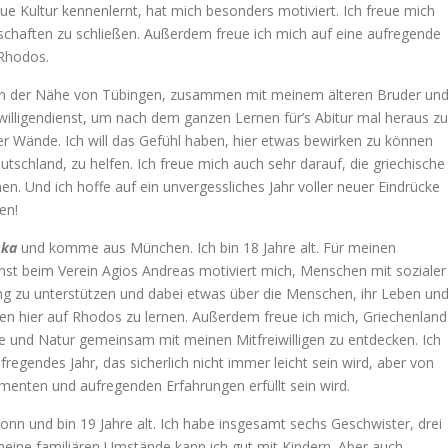
eue Kultur kennenlernt, hat mich besonders motiviert. Ich freue mich
schaften zu schließen. Außerdem freue ich mich auf eine aufregende
 Rhodos.
in der Nähe von Tübingen, zusammen mit meinem älteren Bruder un
eiwilligendienst, um nach dem ganzen Lernen für’s Abitur mal heraus zu
 Wände. Ich will das Gefühl haben, hier etwas bewirken zu können
tschland, zu helfen. Ich freue mich auch sehr darauf, die griechische
n. Und ich hoffe auf ein unvergessliches Jahr voller neuer Eindrücke
en!
ska
und komme aus München. Ich bin 18 Jahre alt. Für meinen
enst beim Verein Agios Andreas motiviert mich, Menschen mit sozialer
ng zu unterstützen und dabei etwas über die Menschen, ihr Leben un
gen hier auf Rhodos zu lernen. Außerdem freue ich mich, Griechenland
he und Natur gemeinsam mit meinen Mitfreiwilligen zu entdecken. Ich
fregendes Jahr, das sicherlich nicht immer leicht sein wird, aber von
menten und aufregenden Erfahrungen erfüllt sein wird.
n und bin 19 Jahre alt. Ich habe insgesamt sechs Geschwister, drei
meine familiären Umstände kann ich gut mit Kindern. Aber auch