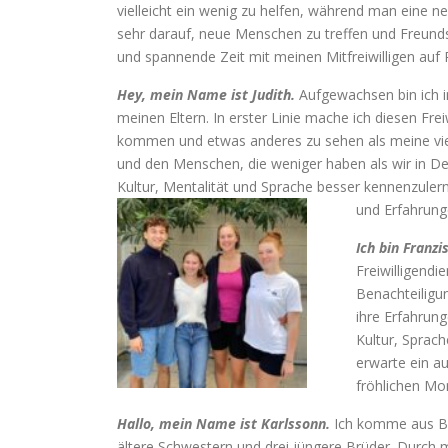
vielleicht ein wenig zu helfen, während man eine n
sehr darauf, neue Menschen zu treffen und Freund
und spannende Zeit mit meinen Mitfreiwilligen auf
Hey, mein Name ist Judith.
Aufgewachsen bin ich 
meinen Eltern. In erster Linie mache ich diesen Fr
kommen und etwas anderes zu sehen als meine vier
und den Menschen, die weniger haben als wir in Deu
Kultur, Mentalität und Sprache besser kennenzulerne
und Erfahrung
Ich bin Franzi
Freiwilligendi
Benachteiligu
ihre Erfahrun
Kultur, Sprac
erwarte ein au
fröhlichen Mo
Hallo, mein Name ist Karlssonn.
Ich komme aus Bon
ältere Schwestern und drei jüngere Brüder. Durch 