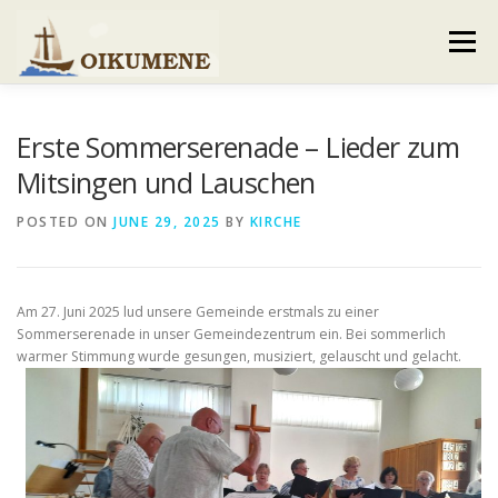
Skip
to
Menu
content
AKTUELLES
VERANSTALTUNGEN
Erste Sommerserenade – Lieder zum
Mitsingen und Lauschen
GEMEINDEBRIEF
VORSTAND UND TEAM
POSTED ON
JUNE 29, 2025
BY
KIRCHE
VERHALTENSKODEX
GALERIE
KONTAKT
Am 27. Juni 2025 lud unsere Gemeinde erstmals zu einer
Sommerserenade in unser Gemeindezentrum ein. Bei sommerlich
warmer Stimmung wurde
gesungen, musiziert, gelauscht und gelacht.