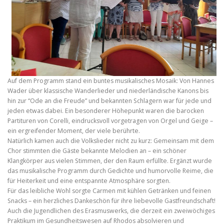
Auf dem Programm stand ein buntes musikalisches Mosaik: Von Hannes
Wader über klassische Wanderlieder und niederländische Kanons bis
hin zur “Ode an die Freude” und bekannten Schlagern war für jede und
jeden etwas dabei. Ein besonderer Höhepunkt waren die barocken
Partituren von Corelli, eindrucksvoll vorgetragen von Orgel und Geige –
ein ergreifender Moment, der viele berührte.
Natürlich kamen auch die Volkslieder nicht zu kurz: Gemeinsam mit dem
Chor stimmten die Gäste bekannte Melodien an – ein schöner
Klangkörper aus vielen Stimmen, der den Raum erfüllte. Ergänzt wurde
das musikalische Programm durch Gedichte und humorvolle Reime, die
für Heiterkeit und eine entspannte Atmosphäre sorgten.
Für das leibliche Wohl sorgte Carmen mit kühlen Getränken und feinen
Snacks – ein herzliches Dankeschön für ihre liebevolle Gastfreundschaft!
Auch die Jugendlichen des Erasmuswerks, die derzeit ein zweiwöchiges
Praktikum im Gesundheitswesen auf Rhodos absolvieren und