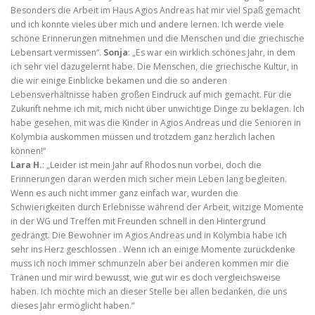
Besonders die Arbeit im Haus Agios Andreas hat mir viel Spaß gemacht
und ich konnte vieles über mich und andere lernen. Ich werde viele
schöne Erinnerungen mitnehmen und die Menschen und die griechische
Lebensart vermissen“.
Sonja
: „Es war ein wirklich schönes Jahr, in dem
ich sehr viel dazugelernt habe. Die Menschen, die griechische Kultur, in
die wir einige Einblicke bekamen und die so anderen
Lebensverhältnisse haben großen Eindruck auf mich gemacht. Für die
Zukunft nehme ich mit, mich nicht über unwichtige Dinge zu beklagen. Ich
habe gesehen, mit was die Kinder in Agios Andreas und die Senioren in
Kolymbia auskommen müssen und trotzdem ganz herzlich lachen
können!“
Lara H.
: „Leider ist mein Jahr auf Rhodos nun vorbei, doch die
Erinnerungen daran werden mich sicher mein Leben lang begleiten.
Wenn es auch nicht immer ganz einfach war, wurden die
Schwierigkeiten durch Erlebnisse während der Arbeit, witzige Momente
in der WG und Treffen mit Freunden schnell in den Hintergrund
gedrängt. Die Bewohner im Agios Andreas und in Kolymbia habe ich
sehr ins Herz geschlossen . Wenn ich an einige Momente zurückdenke
muss ich noch immer schmunzeln aber bei anderen kommen mir die
Tränen und mir wird bewusst, wie gut wir es doch vergleichsweise
haben. Ich möchte mich an dieser Stelle bei allen bedanken, die uns
dieses Jahr ermöglicht haben.“