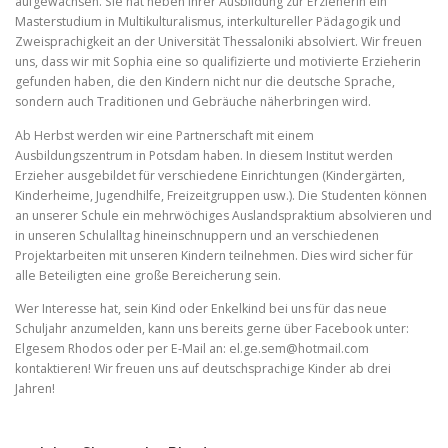
aufgewachsen. Sie hat neben ihrer Ausbildung zur Erzieherin ein
Masterstudium in Multikulturalismus, interkultureller Pädagogik und
Zweisprachigkeit an der Universität Thessaloniki absolviert. Wir freuen
uns, dass wir mit Sophia eine so qualifizierte und motivierte Erzieherin
gefunden haben, die den Kindern nicht nur die deutsche Sprache,
sondern auch Traditionen und Gebräuche näherbringen wird.
Ab Herbst werden wir eine Partnerschaft mit einem
Ausbildungszentrum in Potsdam haben. In diesem Institut werden
Erzieher ausgebildet für verschiedene Einrichtungen (Kindergärten,
Kinderheime, Jugendhilfe, Freizeitgruppen usw.). Die Studenten können
an unserer Schule ein mehrwöchiges Auslandspraktium absolvieren und
in unseren Schulalltag hineinschnuppern und an verschiedenen
Projektarbeiten mit unseren Kindern teilnehmen. Dies wird sicher für
alle Beteiligten eine große Bereicherung sein.
Wer Interesse hat, sein Kind oder Enkelkind bei uns für das neue
Schuljahr anzumelden, kann uns bereits gerne über Facebook unter:
Elgesem Rhodos oder per E-Mail an:
el.ge.sem@hotmail.com
kontaktieren! Wir freuen uns auf deutschsprachige Kinder ab drei
Jahren!