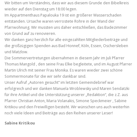
Wir bitten um Verständnis, dass wir aus diesem Grunde den Bibelkreis
wieder auf den Dienstag um 18:00 legen.
Im Appartmenthaus Papalouka 19 ist ein größerer Wasserschaden
entstanden. Ursache waren verrostete Rohre in der Wand der
Pfarrwohnung. Wir mussten uns daher entschließen, das Badezimmer
von Grund auf zu renovieren.
Wir danken ganz herzlich für alle eingezahlten Mitgliederbeiträge und
die großzügigen Spenden aus Bad Honnef, Köln, Essen, Oschersleben
und Matzlow.
Die Sommervertretungen übernahmen in diesem Jahr im Juli Pfarrer
Thomas Mangold , den seine Frau Elke begleitete, und im August Pfarrer
Martin Ulrich mit seiner Frau Monika. Es waren wieder zwei schöne
Sommermonate für die wir sehr dankbar sind.
Unser Aufruf „Autoren gesucht“ im letzten Gemeindebrief war
erfolgreich und wir danken Manuela Wroblewsky und Maren Sendatzki
für ihre Artikel und die Unterstützung unserer „Redaktion“, die z.Z. aus
Pfarrer Christian Anton, Maria Volanakis, Simone Speckmeier , Sabine
Kritikou und den Freiwilligen besteht. Wir wünschen uns auch weiterhin
noch viele Ideen und Beiträge aus den Reihen unserer Leser!
Sabine Kritikou