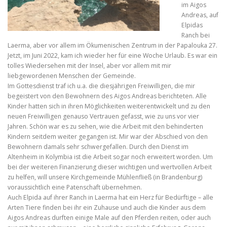
im Aigos
Andreas, auf
Elpidas
Ranch bei
Laerma, aber vor allem im Ökumenischen Zentrum in der Papalouka 27.
Jetzt, im Juni 2022, kam ich wieder her für eine Woche Urlaub. Es war ein
tolles Wiedersehen mit der Insel, aber vor allem mit mir
liebgewordenen Menschen der Gemeinde.
Im Gottesdienst traf ich u.a. die diesjährigen Freiwilligen, die mir
begeistert von den Bewohnern des Aigos Andreas berichteten. Alle
Kinder hatten sich in ihren Möglichkeiten weiterentwickelt und zu den
neuen Freiwilligen genauso Vertrauen gefasst, wie zu uns vor vier
Jahren. Schön war es zu sehen, wie die Arbeit mit den behinderten
Kindern seitdem weiter gegangen ist. Mir war der Abschied von den
Bewohnern damals sehr schwergefallen. Durch den Dienst im
Altenheim in Kolymbia ist die Arbeit sogar noch erweitert worden. Um
bei der weiteren Finanzierung dieser wichtigen und wertvollen Arbeit
zu helfen, will unsere Kirchgemeinde Mühlenfließ (in Brandenburg)
voraussichtlich eine Patenschaft übernehmen.
Auch Elpida auf ihrer Ranch in Laerma hat ein Herz für Bedürftige – alle
Arten Tiere finden bei ihr ein Zuhause und auch die Kinder aus dem
Aigos Andreas durften einige Male auf den Pferden reiten, oder auch