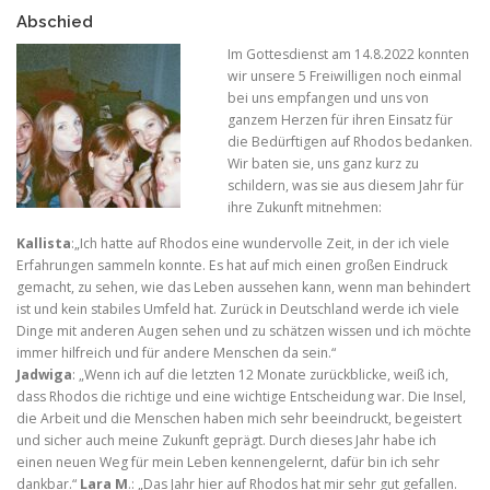
Abschied
Im Gottesdienst am 14.8.2022 konnten
wir unsere 5 Freiwilligen noch einmal
bei uns empfangen und uns von
ganzem Herzen für ihren Einsatz für
die Bedürftigen auf Rhodos bedanken.
Wir baten sie, uns ganz kurz zu
schildern, was sie aus diesem Jahr für
ihre Zukunft mitnehmen:
Kallista
:„Ich hatte auf Rhodos eine wundervolle Zeit, in der ich viele
Erfahrungen sammeln konnte. Es hat auf mich einen großen Eindruck
gemacht, zu sehen, wie das Leben aussehen kann, wenn man behindert
ist und kein stabiles Umfeld hat. Zurück in Deutschland werde ich viele
Dinge mit anderen Augen sehen und zu schätzen wissen und ich möchte
immer hilfreich und für andere Menschen da sein.“
Jadwiga
: „Wenn ich auf die letzten 12 Monate zurückblicke, weiß ich,
dass Rhodos die richtige und eine wichtige Entscheidung war. Die Insel,
die Arbeit und die Menschen haben mich sehr beeindruckt, begeistert
und sicher auch meine Zukunft geprägt. Durch dieses Jahr habe ich
einen neuen Weg für mein Leben kennengelernt, dafür bin ich sehr
dankbar.“
Lara M
.: „Das Jahr hier auf Rhodos hat mir sehr gut gefallen.