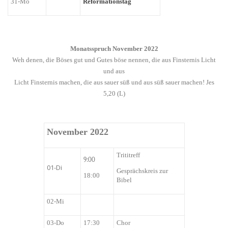
31-Mo
Reformationstag
Monatsspruch
November
2022
Weh denen, die Böses gut und Gutes böse nennen, die aus Finsternis Licht
und aus
Licht Finsternis machen, die aus sauer süß und aus süß sauer machen! Jes
5,20 (L)
November 2022
Trititreff
9:00
01-Di
Gesprächskreis zur
18:00
Bibel
02-Mi
03-Do
17:30
Chor