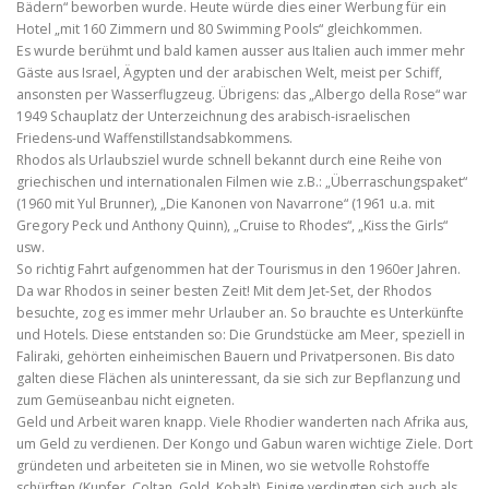
Bädern“ beworben wurde. Heute würde dies einer Werbung für ein
Hotel „mit 160 Zimmern und 80 Swimming Pools“ gleichkommen.
Es wurde berühmt und bald kamen ausser aus Italien auch immer mehr
Gäste aus Israel, Ägypten und der arabischen Welt, meist per Schiff,
ansonsten per Wasserflugzeug. Übrigens: das „Albergo della Rose“ war
1949 Schauplatz der Unterzeichnung des arabisch-israelischen
Friedens-und Waffenstillstandsabkommens.
Rhodos als Urlaubsziel wurde schnell bekannt durch eine Reihe von
griechischen und internationalen Filmen wie z.B.: „Überraschungspaket“
(1960 mit Yul Brunner), „Die Kanonen von Navarrone“ (1961 u.a. mit
Gregory Peck und Anthony Quinn), „Cruise to Rhodes“, „Kiss the Girls“
usw.
So richtig Fahrt aufgenommen hat der Tourismus in den 1960er Jahren.
Da war Rhodos in seiner besten Zeit! Mit dem Jet-Set, der Rhodos
besuchte, zog es immer mehr Urlauber an. So brauchte es Unterkünfte
und Hotels. Diese entstanden so: Die Grundstücke am Meer, speziell in
Faliraki, gehörten einheimischen Bauern und Privatpersonen. Bis dato
galten diese Flächen als uninteressant, da sie sich zur Bepflanzung und
zum Gemüseanbau nicht eigneten.
Geld und Arbeit waren knapp. Viele Rhodier wanderten nach Afrika aus,
um Geld zu verdienen. Der Kongo und Gabun waren wichtige Ziele. Dort
gründeten und arbeiteten sie in Minen, wo sie wetvolle Rohstoffe
schürften (Kupfer, Coltan, Gold, Kobalt). Einige verdingten sich auch als