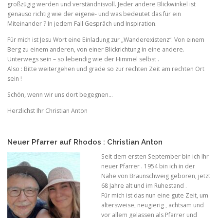
großzügig werden und verständnisvoll. Jeder andere Blickwinkel ist
genauso richtig wie der eigene- und was bedeutet das für ein
Miteinander ? In jedem Fall Gespräch und Inspiration.
Für mich ist Jesu Wort eine Einladung zur „Wanderexistenz“. Von einem
Berg zu einem anderen, von einer Blickrichtung in eine andere.
Unterwegs sein – so lebendig wie der Himmel selbst .
Also : Bitte weitergehen und grade so zur rechten Zeit am rechten Ort
sein !
Schön, wenn wir uns dort begegnen…
Herzlichst Ihr Christian Anton
Neuer Pfarrer auf Rhodos : Christian Anton
Seit dem ersten September bin ich Ihr
neuer Pfarrer . 1954 bin ich in der
Nähe von Braunschweig geboren, jetzt
68 Jahre alt und im Ruhestand .
Für mich ist das nun eine gute Zeit, um
altersweise, neugierig , achtsam und
vor allem gelassen als Pfarrer und