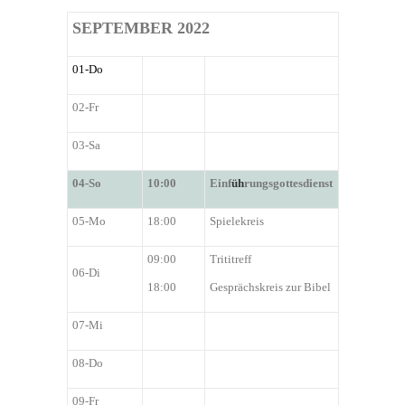
SEPTEMBER
2022
01-Do
02-Fr
03-Sa
0
4
-So
1
0
:00
Einf
üh
rungsg
ottesdienst
0
5
-Mo
18:00
Spielekreis
09:00
Trititreff
0
6
-Di
18:00
Gesprächskreis zur Bibel
0
7
-Mi
0
8
-Do
09-Fr