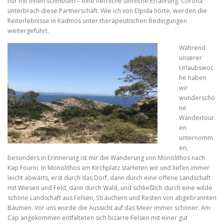
nur mit ihnen schmusen – eine herrliche sinnliche Erfahrung. Corona
unterbrach diese Partnerschaft. Wie ich von Elpida hörte, werden die
Reiterlebnisse in Kadmos unter therapeutischen Bedingungen
weitergeführt.
Während
unserer
Urlaubswoc
he haben
wir
wunderschö
ne
Wandertour
en
unternomm
en,
besonders in Erinnerung ist mir die Wanderung von Monolithos nach
Kap Fourni. In Monolithos am Kirchplatz starteten wir und liefen immer
leicht abwärts, erst durch das Dorf, dann durch eine offene Landschaft
mit Wiesen und Feld, dann durch Wald, und schließlich durch eine wilde
schöne Landschaft aus Felsen, Sträuchern und Resten von abgebrannten
Bäumen. Vor uns wurde die Aussicht auf das Meer immer schöner. Am
Cap angekommen entfalteten sich bizarre Felsen mit einer gut