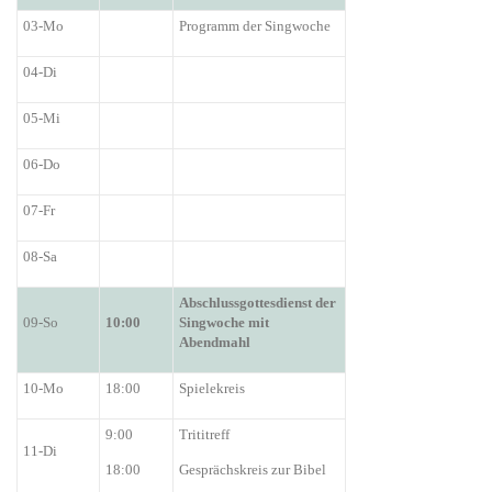
03-Mo
Programm der Singwoche
04-Di
05-Mi
06-Do
07-Fr
08-Sa
Abschlussgottesdienst der
09-So
10:00
Singwoche mit
Abendmahl
10-Mo
18:00
Spielekreis
9:00
Trititreff
11-Di
18:00
Gesprächskreis zur Bibel