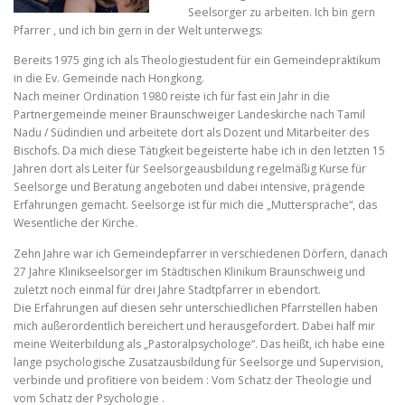
Seelsorger zu arbeiten. Ich bin gern
Pfarrer , und ich bin gern in der Welt unterwegs:
Bereits 1975 ging ich als Theologiestudent für ein Gemeindepraktikum
in die Ev. Gemeinde nach Hongkong.
Nach meiner Ordination 1980 reiste ich für fast ein Jahr in die
Partnergemeinde meiner Braunschweiger Landeskirche nach Tamil
Nadu / Südindien und arbeitete dort als Dozent und Mitarbeiter des
Bischofs. Da mich diese Tätigkeit begeisterte habe ich in den letzten 15
Jahren dort als Leiter für Seelsorgeausbildung regelmäßig Kurse für
Seelsorge und Beratung angeboten und dabei intensive, prägende
Erfahrungen gemacht. Seelsorge ist für mich die „Muttersprache“, das
Wesentliche der Kirche.
Zehn Jahre war ich Gemeindepfarrer in verschiedenen Dörfern, danach
27 Jahre Klinikseelsorger im Städtischen Klinikum Braunschweig und
zuletzt noch einmal für drei Jahre Stadtpfarrer in ebendort.
Die Erfahrungen auf diesen sehr unterschiedlichen Pfarrstellen haben
mich außerordentlich bereichert und herausgefordert. Dabei half mir
meine Weiterbildung als „Pastoralpsychologe“. Das heißt, ich habe eine
lange psychologische Zusatzausbildung für Seelsorge und Supervision,
verbinde und profitiere von beidem : Vom Schatz der Theologie und
vom Schatz der Psychologie .