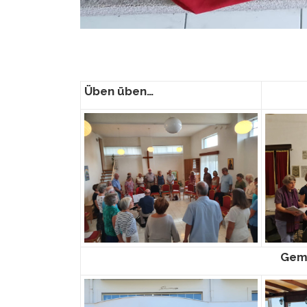
Üben üben…
Geme