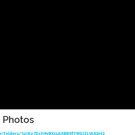
Photos
ive/folders/1ptKz7Dch9vBXjoAXBB9fY9IGJZLWAbH2