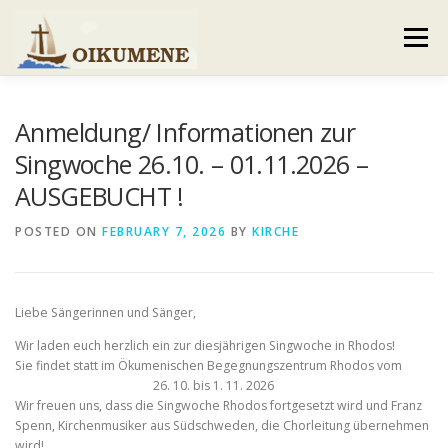
Skip
to
Menu
content
AKTUELLES
VERANSTALTUNGEN
Anmeldung/ Informationen zur
Singwoche 26.10. – 01.11.2026 –
AUSGEBUCHT !
GEMEINDEBRIEF
VORSTAND UND TEAM
POSTED ON
FEBRUARY 7, 2026
BY
KIRCHE
VERHALTENSKODEX
GALERIE
KONTAKT
Liebe Sängerinnen und Sänger,
Wir laden euch herzlich ein zur diesjährigen Singwoche in Rhodos!
Sie findet statt im Ökumenischen Begegnungszentrum Rhodos vom
26. 10. bis 1. 11. 2026
Wir freuen uns, dass die Singwoche Rhodos fortgesetzt wird und Franz
Spenn, Kirchenmusiker aus Südschweden, die Chorleitung übernehmen
wird!